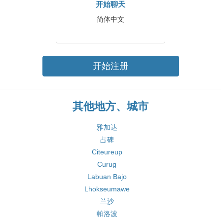
开始聊天
简体中文
开始注册
其他地方、城市
雅加达
占碑
Citeureup
Curug
Labuan Bajo
Lhokseumawe
兰沙
帕洛波