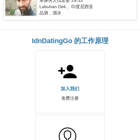
单身男人找老婆 29-33
Labuhan Deli， 印度尼西亚
品酒，溜冰
IdnDatingGo 的工作原理
加入我们
免费注册