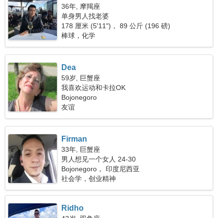
36年, 摩羯座
单身男人找老婆
178 厘米 (5'11")， 89 公斤 (196 磅)
棒球，化学
Dea
59岁, 巨蟹座
我喜欢运动和卡拉OK
Bojonegoro
友谊
Firman
33年, 巨蟹座
男人想见一个女人 24-30
Bojonegoro， 印度尼西亚
社会学，创业精神
Ridho