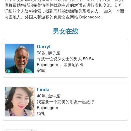
库将帮助您结识完美情侣并找到有趣的对话者进行虚拟交流。进行
详细的个人资料搜索，找到理想的婚姻和关系候选人。 加入一个面
向当地人、外国人和游客的免费交友网站 Bojonegoro。
男女在线
Darryl
58岁, 狮子座
寻找一位资深女士的男人 50-54
Bojonegoro， 印度尼西亚
家庭
Linda
40年, 金牛座
我需要一个完美的朋友一起旅行
Bojonegoro
婚礼