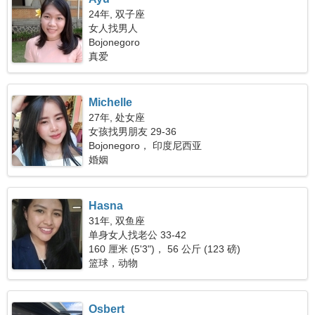
24年, 双子座
女人找男人
Bojonegoro
真爱
Michelle
27年, 处女座
女孩找男朋友 29-36
Bojonegoro， 印度尼西亚
婚姻
Hasna
31年, 双鱼座
单身女人找老公 33-42
160 厘米 (5'3")， 56 公斤 (123 磅)
篮球，动物
Osbert