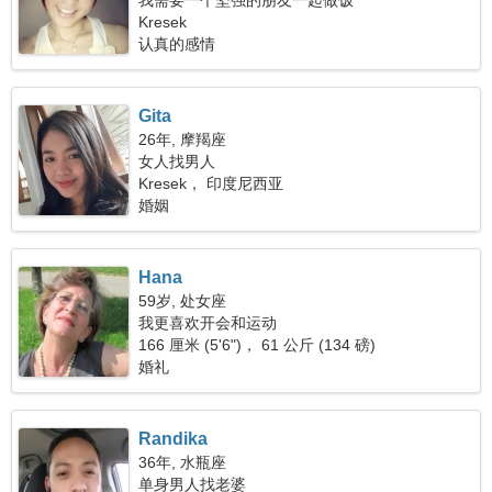
我需要一个坚强的朋友一起做饭
Kresek
认真的感情
Gita
26年, 摩羯座
女人找男人
Kresek， 印度尼西亚
婚姻
Hana
59岁, 处女座
我更喜欢开会和运动
166 厘米 (5'6")， 61 公斤 (134 磅)
婚礼
Randika
36年, 水瓶座
单身男人找老婆