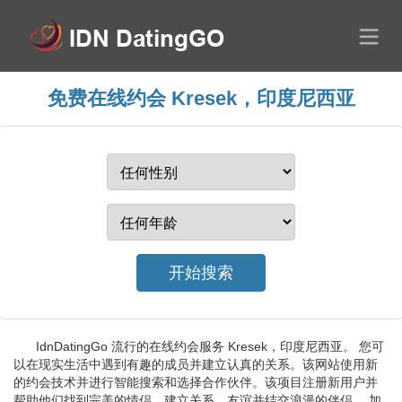
免费在线约会 Kresek，印度尼西亚
IdnDatingGo 流行的在线约会服务 Kresek，印度尼西亚。 您可
以在现实生活中遇到有趣的成员并建立认真的关系。该网站使用新
的约会技术并进行智能搜索和选择合作伙伴。该项目注册新用户并
帮助他们找到完美的情侣，建立关系，友谊并结交浪漫的伴侣。 加