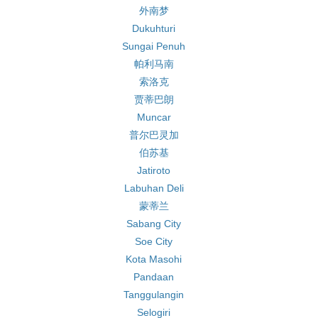
外南梦
Dukuhturi
Sungai Penuh
帕利马南
索洛克
贾蒂巴朗
Muncar
普尔巴灵加
伯苏基
Jatiroto
Labuhan Deli
蒙蒂兰
Sabang City
Soe City
Kota Masohi
Pandaan
Tanggulangin
Selogiri