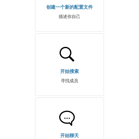
创建一个新的配置文件
描述你自己
开始搜索
寻找成员
开始聊天