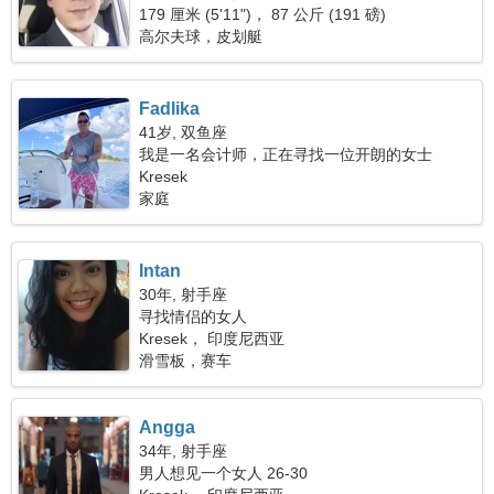
179 厘米 (5'11")， 87 公斤 (191 磅)
高尔夫球，皮划艇
Fadlika
41岁, 双鱼座
我是一名会计师，正在寻找一位开朗的女士
Kresek
家庭
Intan
30年, 射手座
寻找情侣的女人
Kresek， 印度尼西亚
滑雪板，赛车
Angga
34年, 射手座
男人想见一个女人 26-30