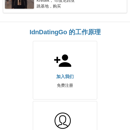
Kresek， 印度尼西亚
跳基地，购买
IdnDatingGo 的工作原理
加入我们
免费注册