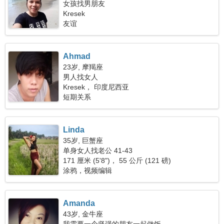
女孩找男朋友
Kresek
友谊
Ahmad
23岁, 摩羯座
男人找女人
Kresek， 印度尼西亚
短期关系
Linda
35岁, 巨蟹座
单身女人找老公 41-43
171 厘米 (5'8")， 55 公斤 (121 磅)
涂鸦，视频编辑
Amanda
43岁, 金牛座