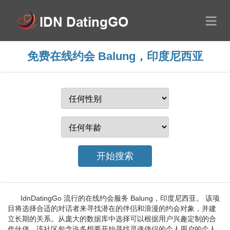
免费在线约会 Balung，印度尼西亚
IdnDatingGo 流行的在线约会服务 Balung，印度尼西亚。 该项
目将选择合适的对话者来寻找潜在的伴侣和浪漫的约会对象，并建
立长期的关系。从庞大的数据库中选择可以根据用户兴趣定制的合
作伙伴。该社区包含许多想要开始寻找灵魂伴侣的个人用户的个人