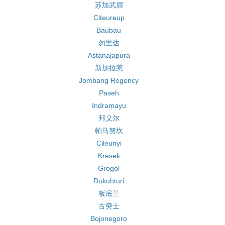
苏加武眉
Citeureup
Baubau
勿里达
Astanajapura
新加拉惹
Jombang Regency
Paseh
Indramayu
邦义尔
帕马努坎
Cileunyi
Kresek
Grogol
Dukuhturi
板底兰
古突士
Bojonegoro