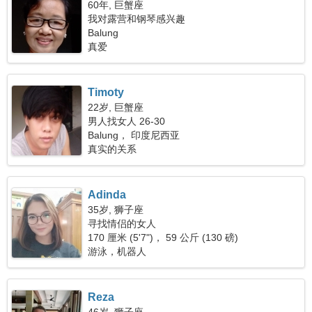
60年, 巨蟹座
我对露营和钢琴感兴趣
Balung
真爱
Timoty
22岁, 巨蟹座
男人找女人 26-30
Balung， 印度尼西亚
真实的关系
Adinda
35岁, 狮子座
寻找情侣的女人
170 厘米 (5'7")， 59 公斤 (130 磅)
游泳，机器人
Reza