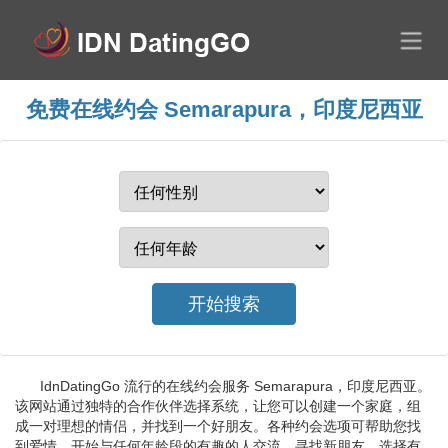
免费在线约会 Semarapura，印度尼西亚
IdnDatingGo 流行的在线约会服务 Semarapura，印度尼西亚。
该网站通过独特的合作伙伴选择系统，让您可以创建一个家庭，组
成一对理想的情侣，并找到一个好朋友。各种约会选项可帮助您找
到爱情，开始与任何年龄段的有趣的人交流。寻找新朋友、选择有