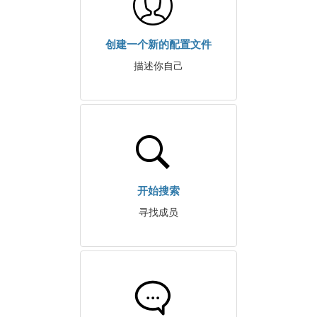
创建一个新的配置文件
描述你自己
开始搜索
寻找成员