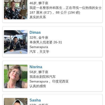
46岁, 狮子座
我是一名整形外科医生，正在寻找一位热情的女士
187 厘米 (6'2")， 88 公斤 (194 磅)
真实的关系
Dimas
32年, 金牛座
单身男人找老婆 26-31
Semarapura
汽车，天文学
Nisrina
58岁, 狮子座
我喜欢剧院和汽车
Semarapura， 印度尼西亚
认真的感情
Sasha