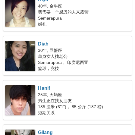
40年, 金牛座
我需要一个感恩的人来露营
Semarapura
婚礼
Diah
30年, 巨蟹座
单身女人找老公
Semarapura， 印度尼西亚
篮球，竞技
Hanif
25年, 天蝎座
男生正在找女朋友
185 厘米 (6'1")， 85 公斤 (187 磅)
短期关系
Gilang