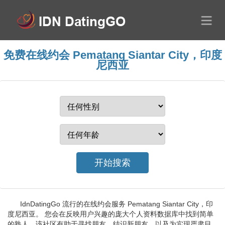
免费在线约会 Pematang Siantar City，印度
尼西亚
IdnDatingGo 流行的在线约会服务 Pematang Siantar City，印
度尼西亚。 您会在反映用户兴趣的庞大个人资料数据库中找到简单
的熟人。该社区有助于寻找朋友、结识新朋友，以及为实现严肃目