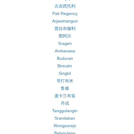
古农西托利
Pati Regency
Arjawinangun
普拉布穆利
图阿尔
Sragen
Ambarawa
Buduran
Bireuën
Singkil
哥打布米
鲁滕
庞卡兰布翁
丹戎
Tanggulangin
Srandakan
Wongsorejo
Balapulang