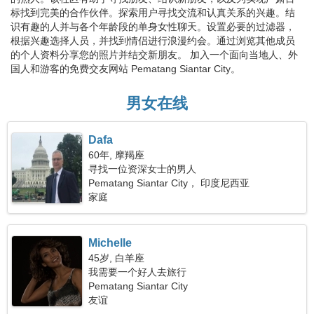
标找到完美的合作伙伴。探索用户寻找交流和认真关系的兴趣。结
识有趣的人并与各个年龄段的单身女性聊天。设置必要的过滤器，
根据兴趣选择人员，并找到情侣进行浪漫约会。通过浏览其他成员
的个人资料分享您的照片并结交新朋友。 加入一个面向当地人、外
国人和游客的免费交友网站 Pematang Siantar City。
男女在线
Dafa
60年, 摩羯座
寻找一位资深女士的男人
Pematang Siantar City， 印度尼西亚
家庭
Michelle
45岁, 白羊座
我需要一个好人去旅行
Pematang Siantar City
友谊