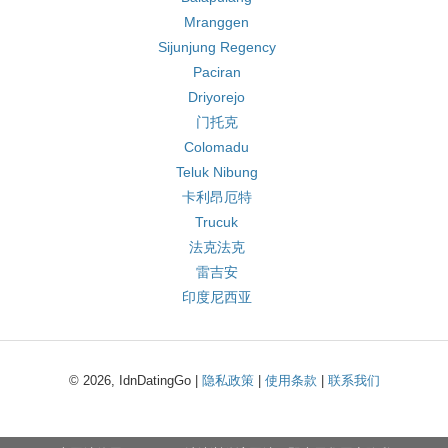
Mranggen
Sijunjung Regency
Paciran
Driyorejo
门托克
Colomadu
Teluk Nibung
卡利昂厄特
Trucuk
法克法克
雷吉安
印度尼西亚
© 2026, IdnDatingGo |
隐私政策
|
使用条款
|
联系我们