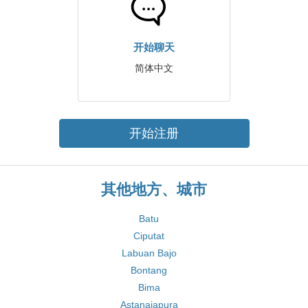
开始聊天
简体中文
开始注册
其他地方、城市
Batu
Ciputat
Labuan Bajo
Bontang
Bima
Astanajapura